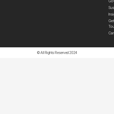
Go
Sus
Ins
Get
To
Car
© All Rights Reserved 2024