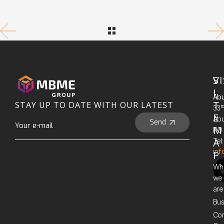
S
VI
I
Abu
T
STAY UP TO DATE WITH OUR LATEST
R
33
E
Abu
Send
M
PO 
A
Tel
in
P
Wh
we
are
Bus
Cor