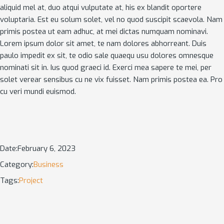
aliquid mel at, duo atqui vulputate at, his ex blandit oportere
voluptaria. Est eu solum solet, vel no quod suscipit scaevola. Nam
primis postea ut eam adhuc, at mei dictas numquam nominavi.
Lorem ipsum dolor sit amet, te nam dolores abhorreant. Duis
paulo impedit ex sit, te odio sale quaequ usu dolores omnesque
nominati sit in. Ius quod graeci id. Exerci mea sapere te mei, per
solet verear sensibus cu ne vix fuisset. Nam primis postea ea. Pro
cu veri mundi euismod.
Date:
February 6, 2023
Category:
Business
Tags:
Project