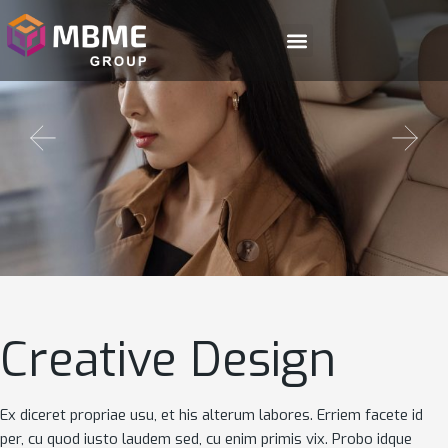
Creative Design
Ex diceret propriae usu, et his alterum labores. Erriem facete id
per, cu quod iusto laudem sed, cu enim primis vix. Probo idque